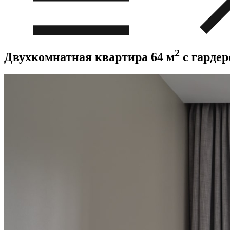
2
Двухкомнатная квартира 64 м
c гардер